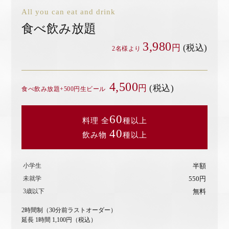
All you can eat and drink
食べ飲み放題
3,980
円
(税込)
2名様より
4,500
円
(税込)
食べ飲み放題+500円生ビール
60
料理 全
種以上
40
飲み物
種以上
小学生
半額
未就学
550円
3歳以下
無料
2時間制（30分前ラストオーダー）
延長 1時間 1,100円（税込）