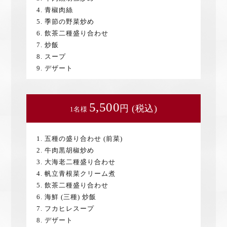
4. 青椒肉絲
5. 季節の野菜炒め
6. 飲茶二種盛り合わせ
7. 炒飯
8. スープ
9. デザート
5,500
円 (税込)
1名様
1. 五種の盛り合わせ (前菜)
2. 牛肉黒胡椒炒め
3. 大海老二種盛り合わせ
4. 帆立青根菜クリーム煮
5. 飲茶二種盛り合わせ
6. 海鮮 (三種) 炒飯
7. フカヒレスープ
8. デザート