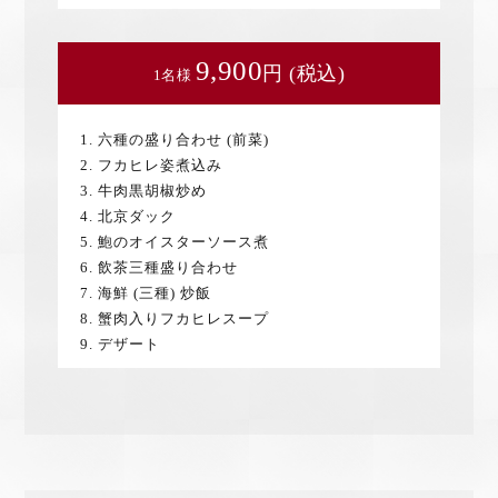
9,900
円 (税込)
1名様
1. 六種の盛り合わせ (前菜)
2. フカヒレ姿煮込み
3. 牛肉黒胡椒炒め
4. 北京ダック
5. 鮑のオイスターソース煮
6. 飲茶三種盛り合わせ
7. 海鮮 (三種) 炒飯
8. 蟹肉入りフカヒレスープ
9. デザート