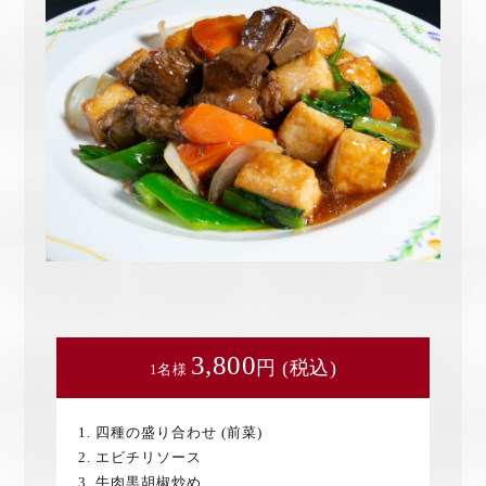
3,800
円 (税込)
1名様
1. 四種の盛り合わせ (前菜)
2. エビチリソース
3. 牛肉黒胡椒炒め